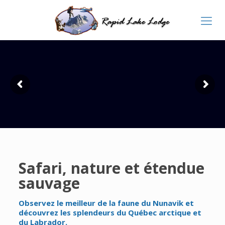
Safari, nature et étendue
sauvage
Observez le meilleur de la faune du Nunavik et
découvrez les splendeurs du Québec arctique et
du Labrador.