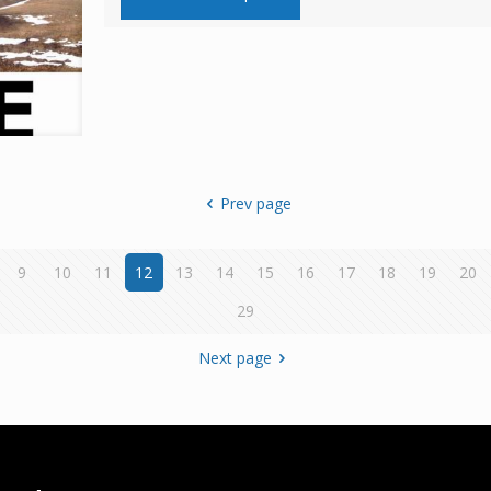
Prev page
9
10
11
12
13
14
15
16
17
18
19
20
29
Next page