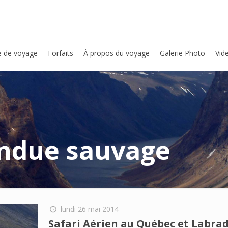
e de voyage
Forfaits
À propos du voyage
Galerie Photo
Vid
endue sauvage
lundi 26 mai 2014
Safari Aérien au Québec et Labra