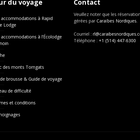
ur du voyage
Contact
Veuillez noter que les réservatio
 accommodations à Rapid
gérées par
Caraïbes Nordiques
.
e Lodge
Courriel :
rl@caraibesnordiques.
 accommodations à l’Écolodge
Téléphone :
+1 (514) 447-6300
noin
che
c des monts Torngats
 de brousse & Guide de voyage
eau de difficulté
mes et conditions
moignages