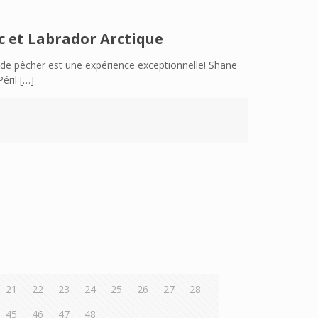
c et Labrador Arctique
in de pêcher est une expérience exceptionnelle! Shane
éril
[…]
21
22
23
24
25
26
27
28
45
46
47
48