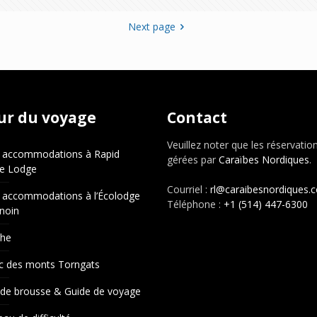
Next page
ur du voyage
Contact
Veuillez noter que les réservatio
 accommodations à Rapid
gérées par
Caraïbes Nordiques
.
e Lodge
Courriel :
rl@caraibesnordiques.
 accommodations à l’Écolodge
Téléphone :
+1 (514) 447-6300
noin
che
c des monts Torngats
 de brousse & Guide de voyage