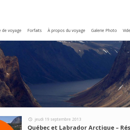
e de voyage
Forfaits
À propos du voyage
Galerie Photo
Vid
jeudi 19 septembre 2013
Québec et Labrador Arctique – Ré