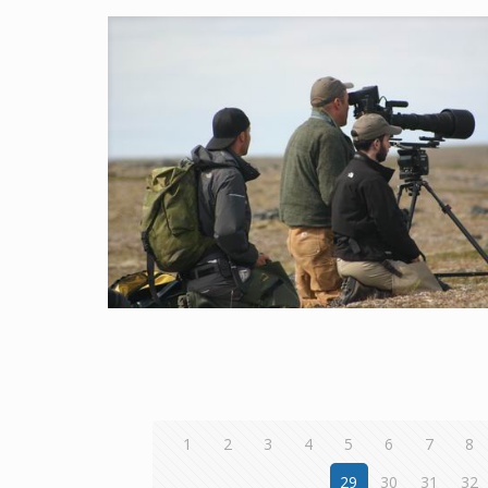
1
2
3
4
5
6
7
8
29
30
31
32