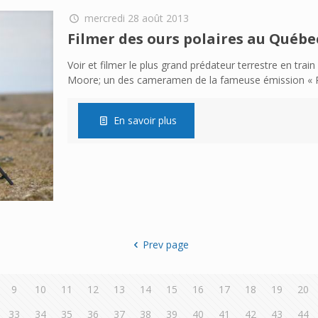
mercredi 28 août 2013
Filmer des ours polaires au Québe
Voir et filmer le plus grand prédateur terrestre en tra
Moore; un des cameramen de la fameuse émission « P
En savoir plus
Prev page
9
10
11
12
13
14
15
16
17
18
19
20
33
34
35
36
37
38
39
40
41
42
43
44