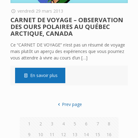
vendredi 29 mars 2013
CARNET DE VOYAGE – OBSERVATION
DES OURS POLAIRES AU QUÉBEC
ARCTIQUE, CANADA
Ce “CARNET DE VOYAGE” n’est pas un résumé de voyage
mais plutôt un aperçu des expériences que vous pourriez
vous attendre à vivre au cours d’un
[…]
En savoir plus
Prev page
1
2
3
4
5
6
7
8
9
10
11
12
13
14
15
16