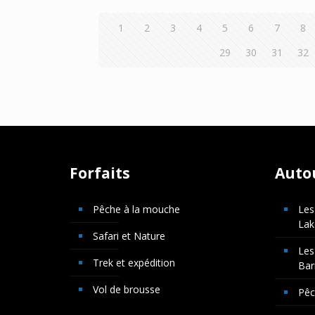
1
2
3
4
5
6
7
8
29
30
31
32
Forfaits
Auto
Pêche à la mouche
Les
Lak
Safari et Nature
Les
Trek et expédition
Bar
Vol de brousse
Pê