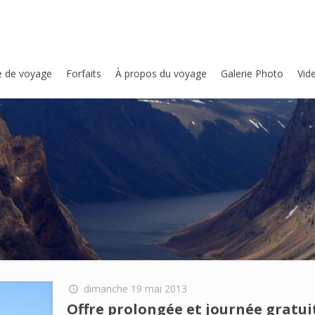
e de voyage
Forfaits
À propos du voyage
Galerie Photo
Vid
dimanche 19 mai 2013
Offre prolongée et journée gratui