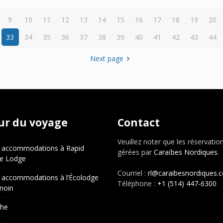
9
10
11
12
13
14
15
16
17
18
19
20
33
34
35
36
37
38
39
40
41
42
43
44
Next page
ur du voyage
Contact
Veuillez noter que les réservatio
 accommodations à Rapid
gérées par
Caraïbes Nordiques
.
e Lodge
Courriel :
rl@caraibesnordiques.
 accommodations à l’Écolodge
Téléphone :
+1 (514) 447-6300
noin
che