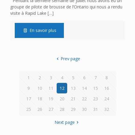
Pendant la dernière semaine de juillet nous avons eu un
groupe de pilote de brousse de l’Ontario qui nous a rendu
visite à Rapid Lake
[…]
En savoir plus
Prev page
1
2
3
4
5
6
7
8
9
10
11
12
13
14
15
16
17
18
19
20
21
22
23
24
25
26
27
28
29
30
31
32
Next page