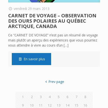
vendredi 29 mars 2013
CARNET DE VOYAGE – OBSERVATION
DES OURS POLAIRES AU QUÉBEC
ARCTIQUE, CANADA
Ce “CARNET DE VOYAGE” n’est pas un résumé de voyage
mais plutôt un aperçu des expériences que vous pourriez
vous attendre à vivre au cours d’un
[…]
En savoir plus
Prev page
1
2
3
4
5
6
7
8
9
10
11
12
13
14
15
16