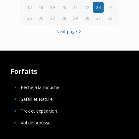
17
18
19
20
21
22
23
24
25
26
27
28
29
30
31
32
Next page
Forfaits
Pêche à la mouche
Safari et Nature
Trek et expédition
Vol de brousse