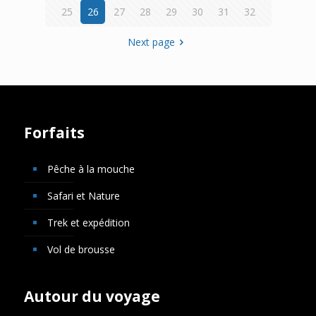
25
26
27
28
29
30
31
32
Next page
Forfaits
Pêche à la mouche
Safari et Nature
Trek et expédition
Vol de brousse
Autour du voyage