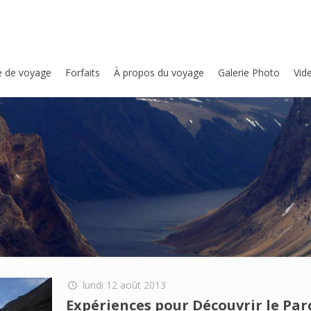
e de voyage
Forfaits
À propos du voyage
Galerie Photo
Vid
lundi 12 août 2013
Expériences pour Découvrir le Pa