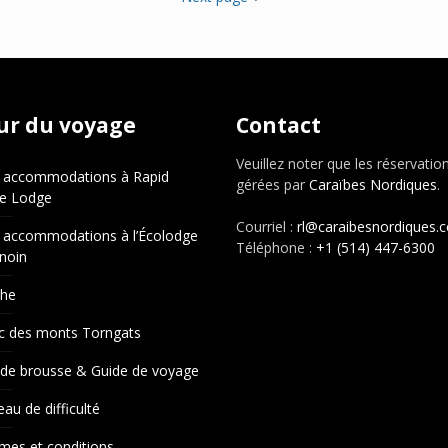
ur du voyage
Contact
Veuillez noter que les réservatio
 accommodations à Rapid
gérées par
Caraïbes Nordiques
.
e Lodge
Courriel :
rl@caraibesnordiques.
 accommodations à l’Écolodge
Téléphone :
+1 (514) 447-6300
noin
che
c des monts Torngats
 de brousse & Guide de voyage
eau de difficulté
mes et conditions