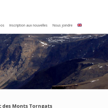
eos
Inscription aux nouvelles
Nous joindre
rc des Monts Torngats