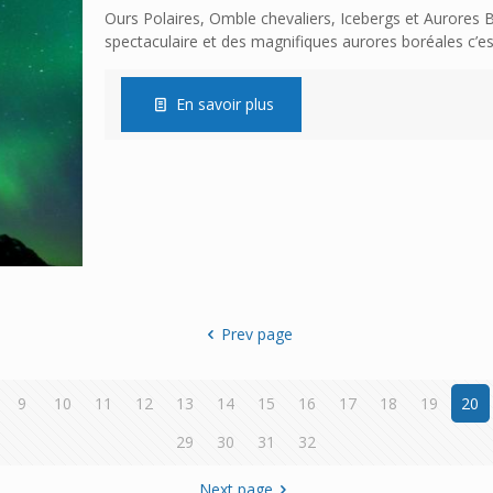
Ours Polaires, Omble chevaliers, Icebergs et Aurores 
spectaculaire et des magnifiques aurores boréales c’es
En savoir plus
Prev page
9
10
11
12
13
14
15
16
17
18
19
20
29
30
31
32
Next page