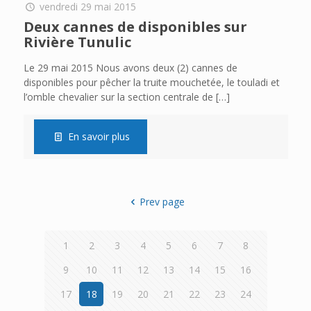
vendredi 29 mai 2015
Deux cannes de disponibles sur
Rivière Tunulic
Le 29 mai 2015 Nous avons deux (2) cannes de
disponibles pour pêcher la truite mouchetée, le touladi et
l’omble chevalier sur la section centrale de
[…]
En savoir plus
Prev page
1
2
3
4
5
6
7
8
9
10
11
12
13
14
15
16
17
18
19
20
21
22
23
24