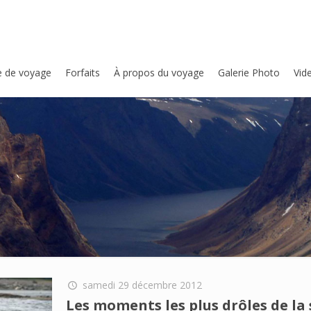
e de voyage
Forfaits
À propos du voyage
Galerie Photo
Vid
samedi 29 décembre 2012
Les moments les plus drôles de la 