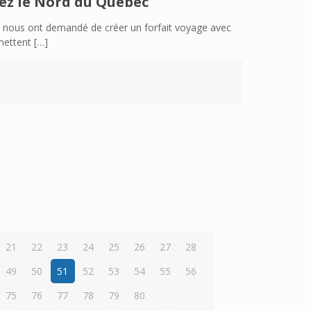
ez le Nord du Québec
us nous ont demandé de créer un forfait voyage avec
mettent
[…]
21
22
23
24
25
26
27
28
49
50
51
52
53
54
55
56
75
76
77
78
79
80