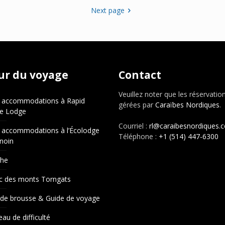
Next page
ur du voyage
Contact
Veuillez noter que les réservatio
 accommodations à Rapid
gérées par
Caraïbes Nordiques
.
e Lodge
Courriel :
rl@caraibesnordiques.
 accommodations à l’Écolodge
Téléphone :
+1 (514) 447-6300
noin
che
c des monts Torngats
 de brousse & Guide de voyage
eau de difficulté