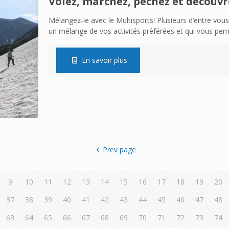
Volez, marchez, pêchez et découvr
Mélangez-le avec le Multisports! Plusieurs d’entre vo
un mélange de vos activités préférées et qui vous per
En savoir plus
Prev page
9
10
11
12
13
14
15
16
17
18
19
20
37
38
39
40
41
42
43
44
45
46
47
48
63
64
65
66
67
68
69
70
71
72
73
74