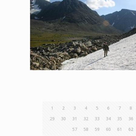
1
2
3
4
5
6
7
8
29
30
31
32
33
34
35
36
57
58
59
60
61
62