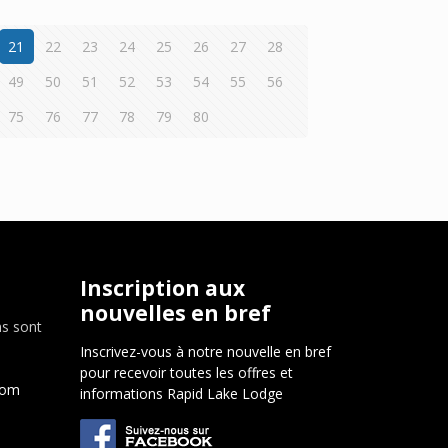
21
22
23
24
25
26
27
28
49
50
51
52
53
54
55
56
75
76
77
78
79
80
Inscription aux
nouvelles en bref
ns sont
Inscrivez-vous à notre nouvelle en bref
pour recevoir toutes les offres et
com
informations Rapid Lake Lodge