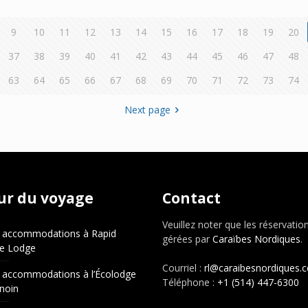
9
10
11
12
13
14
15
16
17
18
19
20
37
38
39
40
41
42
43
44
45
46
47
48
63
64
65
66
67
68
69
70
71
72
73
74
Next page
ur du voyage
Contact
Veuillez noter que les réservatio
 accommodations à Rapid
gérées par
Caraïbes Nordiques
.
e Lodge
Courriel :
rl@caraibesnordiques.
 accommodations à l’Écolodge
Téléphone :
+1 (514) 447-6300
noin