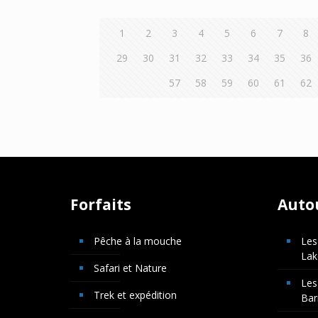
1
2
3
4
5
6
7
8
29
30
31
32
33
34
35
36
57
58
59
60
61
62
Forfaits
Auto
Pêche à la mouche
Les
Lak
Safari et Nature
Les
Trek et expédition
Bar