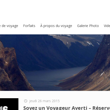
e de voyage
Forfaits
À propos du voyage
Galerie Photo
Vid
jeudi 26 mars 2015
Soyez un Voyageur Averti – Réser