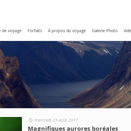
e de voyage
Forfaits
À propos du voyage
Galerie Photo
Vid
mercredi 23 août 2017
Magnifiques aurores boréales