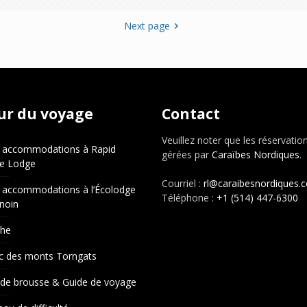
Next page
ur du voyage
Contact
Veuillez noter que les réservatio
 accommodations à Rapid
gérées par
Caraïbes Nordiques
.
e Lodge
Courriel :
rl@caraibesnordiques.
 accommodations à l’Écolodge
Téléphone :
+1 (514) 447-6300
noin
che
c des monts Torngats
 de brousse & Guide de voyage