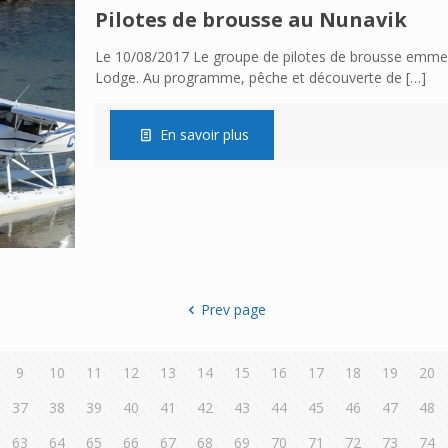
Pilotes de brousse au Nunavik
Le 10/08/2017 Le groupe de pilotes de brousse emmen
Lodge. Au programme, pêche et découverte de
[…]
En savoir plus
Prev page
9
10
11
12
13
14
15
16
17
18
19
20
37
38
39
40
41
42
43
44
45
46
47
48
63
64
65
66
67
68
69
70
71
72
73
74