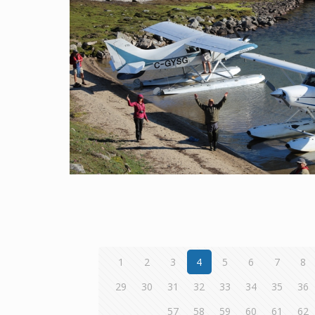
1
2
3
4
5
6
7
8
29
30
31
32
33
34
35
36
57
58
59
60
61
62