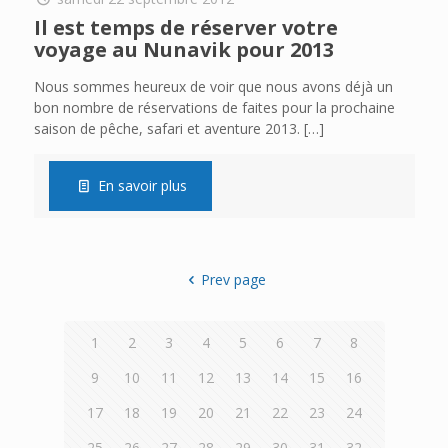
Il est temps de réserver votre
voyage au Nunavik pour 2013
Nous sommes heureux de voir que nous avons déjà un
bon nombre de réservations de faites pour la prochaine
saison de pêche, safari et aventure 2013.
[…]
En savoir plus
Prev page
1
2
3
4
5
6
7
8
9
10
11
12
13
14
15
16
17
18
19
20
21
22
23
24
25
26
27
28
29
30
31
32