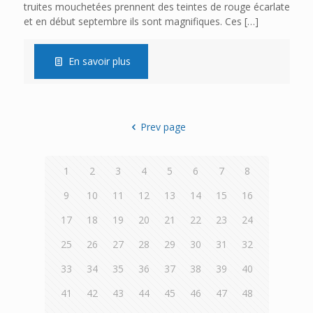
truites mouchetées prennent des teintes de rouge écarlate
et en début septembre ils sont magnifiques. Ces
[…]
En savoir plus
Prev page
1
2
3
4
5
6
7
8
9
10
11
12
13
14
15
16
17
18
19
20
21
22
23
24
25
26
27
28
29
30
31
32
33
34
35
36
37
38
39
40
41
42
43
44
45
46
47
48