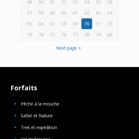
49
50
51
52
53
54
55
56
57
58
59
60
61
62
63
64
65
66
67
68
69
70
71
72
73
74
75
76
77
78
79
80
Next page
Forfaits
Pêche à la mouche
Safari et Nature
Trek et expédition