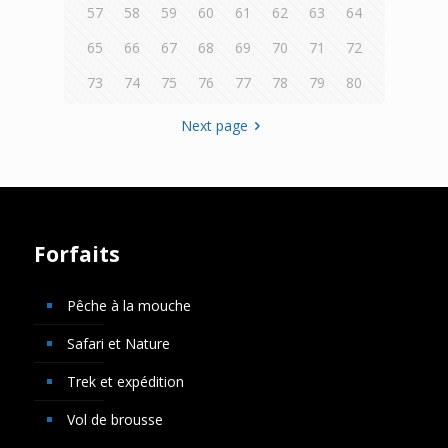
57
58
59
60
61
62
63
64
65
66
67
68
69
70
71
72
73
74
75
76
77
78
79
80
Next page
Forfaits
Pêche à la mouche
Safari et Nature
Trek et expédition
Vol de brousse