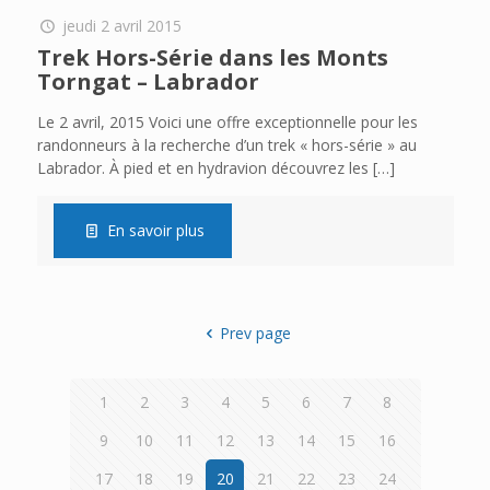
jeudi 2 avril 2015
Trek Hors-Série dans les Monts
Torngat – Labrador
Le 2 avril, 2015 Voici une offre exceptionnelle pour les
randonneurs à la recherche d’un trek « hors-série » au
Labrador. À pied et en hydravion découvrez les
[…]
En savoir plus
Prev page
1
2
3
4
5
6
7
8
9
10
11
12
13
14
15
16
17
18
19
20
21
22
23
24