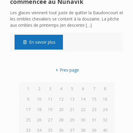
commencée au Nunavik
Les glaces viennent tout juste de quitter la Baudoncourt et
les ombles chevaliers se content à la douzaine. La pêche
aux ombles de printemps (en descente
[…]
En savoir plus
Prev page
1
2
3
4
5
6
7
8
9
10
11
12
13
14
15
16
17
18
19
20
21
22
23
24
25
26
27
28
29
30
31
32
33
34
35
36
37
38
39
40